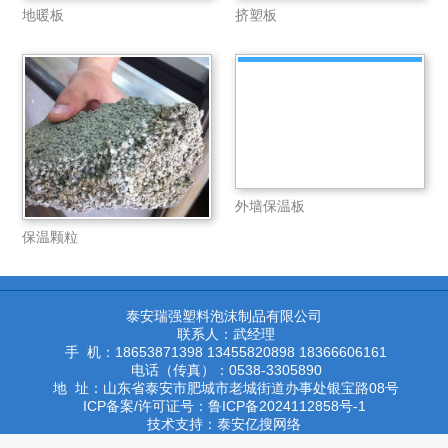
地暖板
挤塑板
外墙保温板
保温颗粒
泰安瑞强塑料泡沫制品有限公司
联系人：武经理
手 机：18653871398 13455820898 18366606161
电话（传真）：0538-3305890
地 址：山东省泰安市肥城市老城街道办事处银宝路08号
ICP备案/许可证号：鲁ICP备2024112858号-1
技术支持：泰安亿搜网络